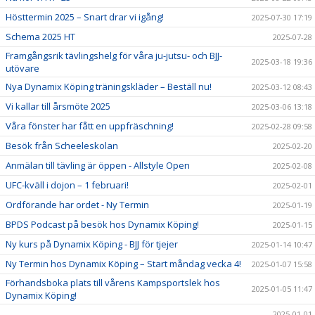
Hösttermin 2025 – Snart drar vi igång!
2025-07-30 17:19
Schema 2025 HT
2025-07-28
Framgångsrik tävlingshelg för våra ju-jutsu- och BJJ-
2025-03-18 19:36
utövare
Nya Dynamix Köping träningskläder – Beställ nu!
2025-03-12 08:43
Vi kallar till årsmöte 2025
2025-03-06 13:18
Våra fönster har fått en uppfräschning!
2025-02-28 09:58
Besök från Scheeleskolan
2025-02-20
Anmälan till tävling är öppen - Allstyle Open
2025-02-08
UFC-kväll i dojon – 1 februari!
2025-02-01
Ordförande har ordet - Ny Termin
2025-01-19
BPDS Podcast på besök hos Dynamix Köping!
2025-01-15
Ny kurs på Dynamix Köping - BJJ för tjejer
2025-01-14 10:47
Ny Termin hos Dynamix Köping – Start måndag vecka 4!
2025-01-07 15:58
Förhandsboka plats till vårens Kampsportslek hos
2025-01-05 11:47
Dynamix Köping!
2025-01-01