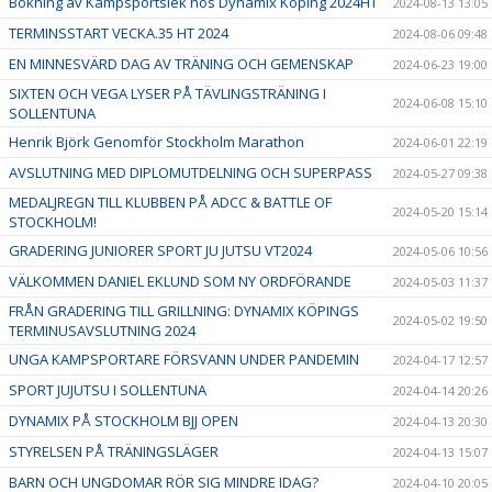
Bokning av Kampsportslek hos Dynamix Köping 2024HT
2024-08-13 13:05
TERMINSSTART VECKA.35 HT 2024
2024-08-06 09:48
EN MINNESVÄRD DAG AV TRÄNING OCH GEMENSKAP
2024-06-23 19:00
SIXTEN OCH VEGA LYSER PÅ TÄVLINGSTRÄNING I
2024-06-08 15:10
SOLLENTUNA
Henrik Björk Genomför Stockholm Marathon
2024-06-01 22:19
AVSLUTNING MED DIPLOMUTDELNING OCH SUPERPASS
2024-05-27 09:38
MEDALJREGN TILL KLUBBEN PÅ ADCC & BATTLE OF
2024-05-20 15:14
STOCKHOLM!
GRADERING JUNIORER SPORT JU JUTSU VT2024
2024-05-06 10:56
VÄLKOMMEN DANIEL EKLUND SOM NY ORDFÖRANDE
2024-05-03 11:37
FRÅN GRADERING TILL GRILLNING: DYNAMIX KÖPINGS
2024-05-02 19:50
TERMINUSAVSLUTNING 2024
UNGA KAMPSPORTARE FÖRSVANN UNDER PANDEMIN
2024-04-17 12:57
SPORT JUJUTSU I SOLLENTUNA
2024-04-14 20:26
DYNAMIX PÅ STOCKHOLM BJJ OPEN
2024-04-13 20:30
STYRELSEN PÅ TRÄNINGSLÄGER
2024-04-13 15:07
BARN OCH UNGDOMAR RÖR SIG MINDRE IDAG?
2024-04-10 20:05