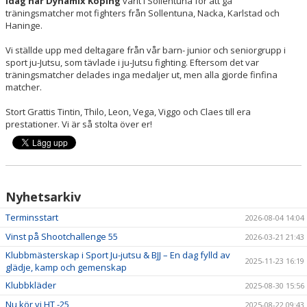
Idag har Dynamix Köping
varit i Sollentuna för att gå
träningsmatcher mot fighters från Sollentuna, Nacka, Karlstad och
Haninge.
Vi ställde upp med deltagare från vår barn- junior och seniorgrupp i
sport ju-Jutsu, som tävlade i ju-Jutsu fighting. Eftersom det var
träningsmatcher delades inga medaljer ut, men alla gjorde finfina
matcher.
Stort Grattis Tintin, Thilo, Leon, Vega, Viggo och Claes till era
prestationer. Vi är så stolta över er!
Nyhetsarkiv
Terminsstart
2026-08-04 14:04
Vinst på Shootchallenge 55
2026-03-21 21:43
Klubbmästerskap i Sport Ju-jutsu & BJJ – En dag fylld av
2025-11-23 16:19
glädje, kamp och gemenskap
Klubbkläder
2025-08-30 15:56
Nu kör vi HT -25
2025-08-22 09:43