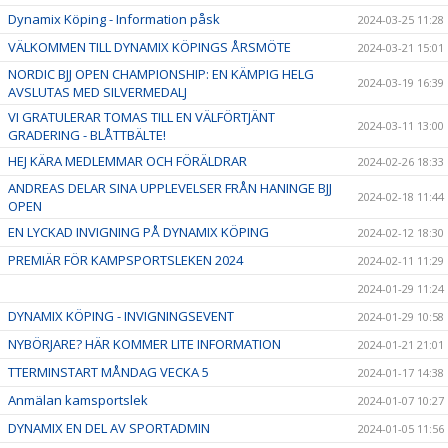
Dynamix Köping - Information påsk
2024-03-25 11:28
VÄLKOMMEN TILL DYNAMIX KÖPINGS ÅRSMÖTE
2024-03-21 15:01
NORDIC BJJ OPEN CHAMPIONSHIP: EN KÄMPIG HELG
2024-03-19 16:39
AVSLUTAS MED SILVERMEDALJ
VI GRATULERAR TOMAS TILL EN VÄLFÖRTJÄNT
2024-03-11 13:00
GRADERING - BLÅTTBÄLTE!
HEJ KÄRA MEDLEMMAR OCH FÖRÄLDRAR
2024-02-26 18:33
ANDREAS DELAR SINA UPPLEVELSER FRÅN HANINGE BJJ
2024-02-18 11:44
OPEN
EN LYCKAD INVIGNING PÅ DYNAMIX KÖPING
2024-02-12 18:30
PREMIÄR FÖR KAMPSPORTSLEKEN 2024
2024-02-11 11:29
2024-01-29 11:24
DYNAMIX KÖPING - INVIGNINGSEVENT
2024-01-29 10:58
NYBÖRJARE? HÄR KOMMER LITE INFORMATION
2024-01-21 21:01
TTERMINSTART MÅNDAG VECKA 5
2024-01-17 14:38
Anmälan kamsportslek
2024-01-07 10:27
DYNAMIX EN DEL AV SPORTADMIN
2024-01-05 11:56