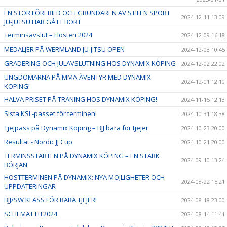
EN STOR FÖREBILD OCH GRUNDAREN AV STILEN SPORT
2024-12-11 13:09
JU-JUTSU HAR GÅTT BORT
Terminsavslut – Hösten 2024
2024-12-09 16:18
MEDALJER PÅ WERMLAND JU-JITSU OPEN
2024-12-03 10:45
GRADERING OCH JULAVSLUTNING HOS DYNAMIX KÖPING
2024-12-02 22:02
UNGDOMARNA PÅ MMA-ÄVENTYR MED DYNAMIX
2024-12-01 12:10
KÖPING!
HALVA PRISET PÅ TRÄNING HOS DYNAMIX KÖPING!
2024-11-15 12:13
Sista KSL-passet för terminen!
2024-10-31 18:38
Tjejpass på Dynamix Köping – BJJ bara för tjejer
2024-10-23 20:00
Resultat - Nordic JJ Cup
2024-10-21 20:00
TERMINSSTARTEN PÅ DYNAMIX KÖPING – EN STARK
2024-09-10 13:24
BÖRJAN
HÖSTTERMINEN PÅ DYNAMIX: NYA MÖJLIGHETER OCH
2024-08-22 15:21
UPPDATERINGAR
BJJ/SW KLASS FÖR BARA TJEJER!
2024-08-18 23:00
SCHEMAT HT2024
2024-08-14 11:41