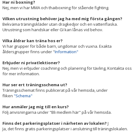
Har ni boxning?
Nej, men vi har MMA och thaiboxning för stående fighting.
Vilken utrustning behöver jag ha med mig första gången?
Bekväma träningskläder utan dragkedjor och en vattenflaska.
Utrustning som handskar eller GI kan lånas vid behov.
Vilka åldrar kan träna hos er?
Vi har grupper för både barn, ungdomar och vuxna. Exakta
åldersgrupper finns under "
Information"
Erbjuder ni privatlektioner?
Nej, men vi erbjuder coachning och planering för tävling, Kontakta oss
för mer information.
Hur ser ert träningsschema ut?
Träningsschemat finns publicerat på vår hemsida, under
fliken
"Schema"
Hur anmäler jag mig till en kurs?
Följ anvisningarna under "Bli medlem här" på vår hemsida.
Finns det parkeringsplatser i närheten av lokalen?
J
Ja, det finns gratis parkeringsplatser i anslutning till träningslokalen.