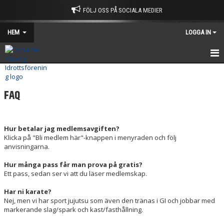
FÖLJ OSS PÅ SOCIALA MEDIER
HEM
LOGGA IN
HEM
FAQ
KALENDER
KONTAKT
Hur betalar jag medlemsavgiften?
Klicka på "Bli medlem här"-knappen i menyraden och följ
OM KLUBBEN
anvisningarna.
INFORMATION
Hur många pass får man prova på gratis?
Ett pass, sedan ser vi att du läser medlemskap.
FAQ
Har ni karate?
Nej, men vi har sport jujutsu som även den tränas i GI och jobbar med
markerande slag/spark och kast/fasthållning.