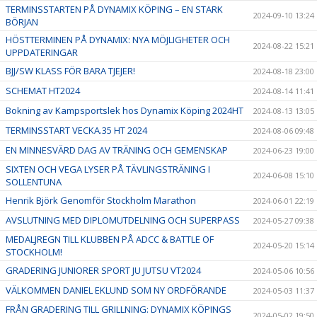
TERMINSSTARTEN PÅ DYNAMIX KÖPING – EN STARK
2024-09-10 13:24
BÖRJAN
HÖSTTERMINEN PÅ DYNAMIX: NYA MÖJLIGHETER OCH
2024-08-22 15:21
UPPDATERINGAR
BJJ/SW KLASS FÖR BARA TJEJER!
2024-08-18 23:00
SCHEMAT HT2024
2024-08-14 11:41
Bokning av Kampsportslek hos Dynamix Köping 2024HT
2024-08-13 13:05
TERMINSSTART VECKA.35 HT 2024
2024-08-06 09:48
EN MINNESVÄRD DAG AV TRÄNING OCH GEMENSKAP
2024-06-23 19:00
SIXTEN OCH VEGA LYSER PÅ TÄVLINGSTRÄNING I
2024-06-08 15:10
SOLLENTUNA
Henrik Björk Genomför Stockholm Marathon
2024-06-01 22:19
AVSLUTNING MED DIPLOMUTDELNING OCH SUPERPASS
2024-05-27 09:38
MEDALJREGN TILL KLUBBEN PÅ ADCC & BATTLE OF
2024-05-20 15:14
STOCKHOLM!
GRADERING JUNIORER SPORT JU JUTSU VT2024
2024-05-06 10:56
VÄLKOMMEN DANIEL EKLUND SOM NY ORDFÖRANDE
2024-05-03 11:37
FRÅN GRADERING TILL GRILLNING: DYNAMIX KÖPINGS
2024-05-02 19:50