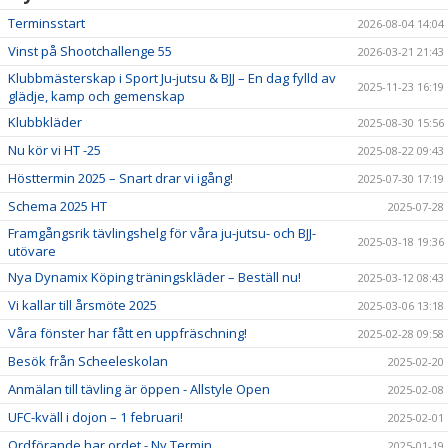
Terminsstart
2026-08-04 14:04
Vinst på Shootchallenge 55
2026-03-21 21:43
Klubbmästerskap i Sport Ju-jutsu & BJJ – En dag fylld av
2025-11-23 16:19
glädje, kamp och gemenskap
Klubbkläder
2025-08-30 15:56
Nu kör vi HT -25
2025-08-22 09:43
Hösttermin 2025 – Snart drar vi igång!
2025-07-30 17:19
Schema 2025 HT
2025-07-28
Framgångsrik tävlingshelg för våra ju-jutsu- och BJJ-
2025-03-18 19:36
utövare
Nya Dynamix Köping träningskläder – Beställ nu!
2025-03-12 08:43
Vi kallar till årsmöte 2025
2025-03-06 13:18
Våra fönster har fått en uppfräschning!
2025-02-28 09:58
Besök från Scheeleskolan
2025-02-20
Anmälan till tävling är öppen - Allstyle Open
2025-02-08
UFC-kväll i dojon – 1 februari!
2025-02-01
Ordförande har ordet - Ny Termin
2025-01-19