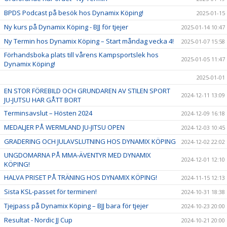
BPDS Podcast på besök hos Dynamix Köping!
2025-01-15
Ny kurs på Dynamix Köping - BJJ för tjejer
2025-01-14 10:47
Ny Termin hos Dynamix Köping – Start måndag vecka 4!
2025-01-07 15:58
Förhandsboka plats till vårens Kampsportslek hos
2025-01-05 11:47
Dynamix Köping!
2025-01-01
EN STOR FÖREBILD OCH GRUNDAREN AV STILEN SPORT
2024-12-11 13:09
JU-JUTSU HAR GÅTT BORT
Terminsavslut – Hösten 2024
2024-12-09 16:18
MEDALJER PÅ WERMLAND JU-JITSU OPEN
2024-12-03 10:45
GRADERING OCH JULAVSLUTNING HOS DYNAMIX KÖPING
2024-12-02 22:02
UNGDOMARNA PÅ MMA-ÄVENTYR MED DYNAMIX
2024-12-01 12:10
KÖPING!
HALVA PRISET PÅ TRÄNING HOS DYNAMIX KÖPING!
2024-11-15 12:13
Sista KSL-passet för terminen!
2024-10-31 18:38
Tjejpass på Dynamix Köping – BJJ bara för tjejer
2024-10-23 20:00
Resultat - Nordic JJ Cup
2024-10-21 20:00