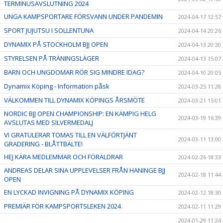
TERMINUSAVSLUTNING 2024
UNGA KAMPSPORTARE FÖRSVANN UNDER PANDEMIN
2024-04-17 12:57
SPORT JUJUTSU I SOLLENTUNA
2024-04-14 20:26
DYNAMIX PÅ STOCKHOLM BJJ OPEN
2024-04-13 20:30
STYRELSEN PÅ TRÄNINGSLÄGER
2024-04-13 15:07
BARN OCH UNGDOMAR RÖR SIG MINDRE IDAG?
2024-04-10 20:05
Dynamix Köping - Information påsk
2024-03-25 11:28
VÄLKOMMEN TILL DYNAMIX KÖPINGS ÅRSMÖTE
2024-03-21 15:01
NORDIC BJJ OPEN CHAMPIONSHIP: EN KÄMPIG HELG
2024-03-19 16:39
AVSLUTAS MED SILVERMEDALJ
VI GRATULERAR TOMAS TILL EN VÄLFÖRTJÄNT
2024-03-11 13:00
GRADERING - BLÅTTBÄLTE!
HEJ KÄRA MEDLEMMAR OCH FÖRÄLDRAR
2024-02-26 18:33
ANDREAS DELAR SINA UPPLEVELSER FRÅN HANINGE BJJ
2024-02-18 11:44
OPEN
EN LYCKAD INVIGNING PÅ DYNAMIX KÖPING
2024-02-12 18:30
PREMIÄR FÖR KAMPSPORTSLEKEN 2024
2024-02-11 11:29
2024-01-29 11:24