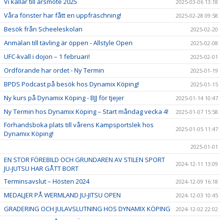
Vi kallar till årsmöte 2025
2025-03-06 13:18
Våra fönster har fått en uppfräschning!
2025-02-28 09:58
Besök från Scheeleskolan
2025-02-20
Anmälan till tävling är öppen - Allstyle Open
2025-02-08
UFC-kväll i dojon – 1 februari!
2025-02-01
Ordförande har ordet - Ny Termin
2025-01-19
BPDS Podcast på besök hos Dynamix Köping!
2025-01-15
Ny kurs på Dynamix Köping - BJJ för tjejer
2025-01-14 10:47
Ny Termin hos Dynamix Köping – Start måndag vecka 4!
2025-01-07 15:58
Förhandsboka plats till vårens Kampsportslek hos
2025-01-05 11:47
Dynamix Köping!
2025-01-01
EN STOR FÖREBILD OCH GRUNDAREN AV STILEN SPORT
2024-12-11 13:09
JU-JUTSU HAR GÅTT BORT
Terminsavslut – Hösten 2024
2024-12-09 16:18
MEDALJER PÅ WERMLAND JU-JITSU OPEN
2024-12-03 10:45
GRADERING OCH JULAVSLUTNING HOS DYNAMIX KÖPING
2024-12-02 22:02