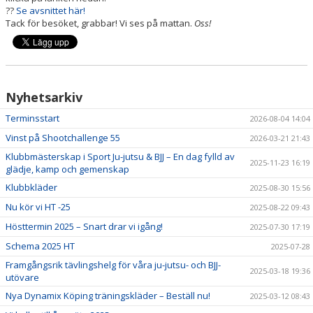
??
Se avsnittet här!
Tack för besöket, grabbar! Vi ses på mattan.
Oss!
Nyhetsarkiv
Terminsstart
2026-08-04 14:04
Vinst på Shootchallenge 55
2026-03-21 21:43
Klubbmästerskap i Sport Ju-jutsu & BJJ – En dag fylld av
2025-11-23 16:19
glädje, kamp och gemenskap
Klubbkläder
2025-08-30 15:56
Nu kör vi HT -25
2025-08-22 09:43
Hösttermin 2025 – Snart drar vi igång!
2025-07-30 17:19
Schema 2025 HT
2025-07-28
Framgångsrik tävlingshelg för våra ju-jutsu- och BJJ-
2025-03-18 19:36
utövare
Nya Dynamix Köping träningskläder – Beställ nu!
2025-03-12 08:43