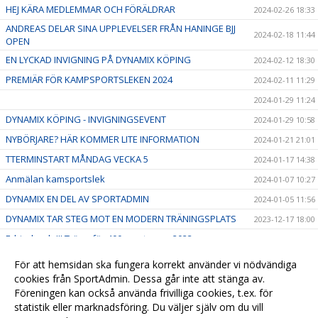
HEJ KÄRA MEDLEMMAR OCH FÖRÄLDRAR
2024-02-26 18:33
ANDREAS DELAR SINA UPPLEVELSER FRÅN HANINGE BJJ
2024-02-18 11:44
OPEN
EN LYCKAD INVIGNING PÅ DYNAMIX KÖPING
2024-02-12 18:30
PREMIÄR FÖR KAMPSPORTSLEKEN 2024
2024-02-11 11:29
2024-01-29 11:24
DYNAMIX KÖPING - INVIGNINGSEVENT
2024-01-29 10:58
NYBÖRJARE? HÄR KOMMER LITE INFORMATION
2024-01-21 21:01
TTERMINSTART MÅNDAG VECKA 5
2024-01-17 14:38
Anmälan kamsportslek
2024-01-07 10:27
DYNAMIX EN DEL AV SPORTADMIN
2024-01-05 11:56
DYNAMIX TAR STEG MOT EN MODERN TRÄNINGSPLATS
2023-12-17 18:00
Erbjudande!!! Träna för 400:- resten av 2023
2023-11-07 20:24
Snart kickar vi igång höstterminen 2023!
2023-09-18 08:58
För att hemsidan ska fungera korrekt använder vi nödvändiga
Välkomna till Dynamix Köping!
cookies från SportAdmin. Dessa går inte att stänga av.
2023-08-28 08:59
Föreningen kan också använda frivilliga cookies, t.ex. för
SÄG HEJ TILL VÅR NYA LOGGA
2023-01-11 20:00
statistik eller marknadsföring. Du väljer själv om du vill