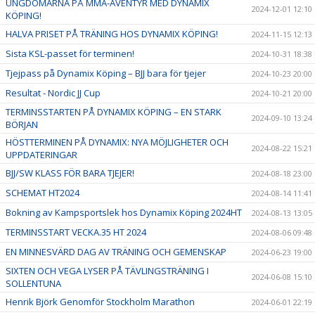
UNGDOMARNA PÅ MMA-ÄVENTYR MED DYNAMIX
2024-12-01 12:10
KÖPING!
HALVA PRISET PÅ TRÄNING HOS DYNAMIX KÖPING!
2024-11-15 12:13
Sista KSL-passet för terminen!
2024-10-31 18:38
Tjejpass på Dynamix Köping – BJJ bara för tjejer
2024-10-23 20:00
Resultat - Nordic JJ Cup
2024-10-21 20:00
TERMINSSTARTEN PÅ DYNAMIX KÖPING – EN STARK
2024-09-10 13:24
BÖRJAN
HÖSTTERMINEN PÅ DYNAMIX: NYA MÖJLIGHETER OCH
2024-08-22 15:21
UPPDATERINGAR
BJJ/SW KLASS FÖR BARA TJEJER!
2024-08-18 23:00
SCHEMAT HT2024
2024-08-14 11:41
Bokning av Kampsportslek hos Dynamix Köping 2024HT
2024-08-13 13:05
TERMINSSTART VECKA.35 HT 2024
2024-08-06 09:48
EN MINNESVÄRD DAG AV TRÄNING OCH GEMENSKAP
2024-06-23 19:00
SIXTEN OCH VEGA LYSER PÅ TÄVLINGSTRÄNING I
2024-06-08 15:10
SOLLENTUNA
Henrik Björk Genomför Stockholm Marathon
2024-06-01 22:19