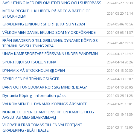
AVSLUTNING MED DIPLOMUTDELNING OCH SUPERPASS
2024-05-27 09:38
MEDALJREGN TILL KLUBBEN PÅ ADCC & BATTLE OF
2024-05-20 15:14
STOCKHOLM!
GRADERING JUNIORER SPORT JU JUTSU VT2024
2024-05-06 10:56
VÄLKOMMEN DANIEL EKLUND SOM NY ORDFÖRANDE
2024-05-03 11:37
FRÅN GRADERING TILL GRILLNING: DYNAMIX KÖPINGS
2024-05-02 19:50
TERMINUSAVSLUTNING 2024
UNGA KAMPSPORTARE FÖRSVANN UNDER PANDEMIN
2024-04-17 12:57
SPORT JUJUTSU I SOLLENTUNA
2024-04-14 20:26
DYNAMIX PÅ STOCKHOLM BJJ OPEN
2024-04-13 20:30
STYRELSEN PÅ TRÄNINGSLÄGER
2024-04-13 15:07
BARN OCH UNGDOMAR RÖR SIG MINDRE IDAG?
2024-04-10 20:05
Dynamix Köping - Information påsk
2024-03-25 11:28
VÄLKOMMEN TILL DYNAMIX KÖPINGS ÅRSMÖTE
2024-03-21 15:01
NORDIC BJJ OPEN CHAMPIONSHIP: EN KÄMPIG HELG
2024-03-19 16:39
AVSLUTAS MED SILVERMEDALJ
VI GRATULERAR TOMAS TILL EN VÄLFÖRTJÄNT
2024-03-11 13:00
GRADERING - BLÅTTBÄLTE!