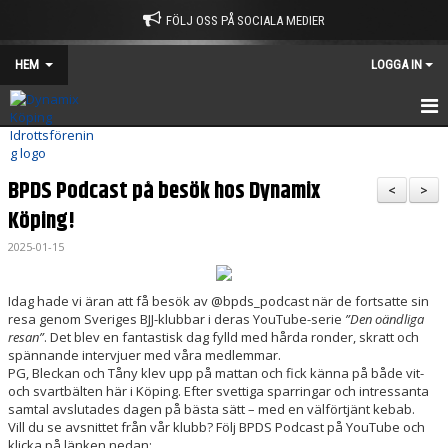
FÖLJ OSS PÅ SOCIALA MEDIER
HEM
LOGGA IN
HEM
BPDS Podcast på besök hos Dynamix
KALENDER
<
>
Köping!
KONTAKT
2025-01-15
OM KLUBBEN
Idag hade vi äran att få besök av @bpds_podcast när de fortsatte sin
INFORMATION
resa genom Sveriges BJJ-klubbar i deras YouTube-serie
”Den oändliga
resan”
. Det blev en fantastisk dag fylld med hårda ronder, skratt och
spännande intervjuer med våra medlemmar.
FAQ
PG, Bleckan och Tåny klev upp på mattan och fick känna på både vit-
och svartbälten här i Köping. Efter svettiga sparringar och intressanta
samtal avslutades dagen på bästa sätt – med en välförtjänt kebab.
Vill du se avsnittet från vår klubb? Följ BPDS Podcast på YouTube och
klicka på länken nedan: