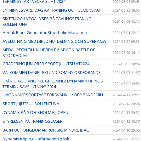
TERMINSSTART VECKA.35 HT 2024
2024-08-06 09:48
EN MINNESVÄRD DAG AV TRÄNING OCH GEMENSKAP
2024-06-23 19:00
SIXTEN OCH VEGA LYSER PÅ TÄVLINGSTRÄNING I
2024-06-08 15:10
SOLLENTUNA
Henrik Björk Genomför Stockholm Marathon
2024-06-01 22:19
AVSLUTNING MED DIPLOMUTDELNING OCH SUPERPASS
2024-05-27 09:38
MEDALJREGN TILL KLUBBEN PÅ ADCC & BATTLE OF
2024-05-20 15:14
STOCKHOLM!
GRADERING JUNIORER SPORT JU JUTSU VT2024
2024-05-06 10:56
VÄLKOMMEN DANIEL EKLUND SOM NY ORDFÖRANDE
2024-05-03 11:37
FRÅN GRADERING TILL GRILLNING: DYNAMIX KÖPINGS
2024-05-02 19:50
TERMINUSAVSLUTNING 2024
UNGA KAMPSPORTARE FÖRSVANN UNDER PANDEMIN
2024-04-17 12:57
SPORT JUJUTSU I SOLLENTUNA
2024-04-14 20:26
DYNAMIX PÅ STOCKHOLM BJJ OPEN
2024-04-13 20:30
STYRELSEN PÅ TRÄNINGSLÄGER
2024-04-13 15:07
BARN OCH UNGDOMAR RÖR SIG MINDRE IDAG?
2024-04-10 20:05
Dynamix Köping - Information påsk
2024-03-25 11:28