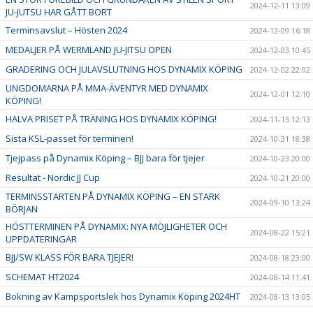
2024-12-11 13:09
JU-JUTSU HAR GÅTT BORT
Terminsavslut – Hösten 2024
2024-12-09 16:18
MEDALJER PÅ WERMLAND JU-JITSU OPEN
2024-12-03 10:45
GRADERING OCH JULAVSLUTNING HOS DYNAMIX KÖPING
2024-12-02 22:02
UNGDOMARNA PÅ MMA-ÄVENTYR MED DYNAMIX
2024-12-01 12:10
KÖPING!
HALVA PRISET PÅ TRÄNING HOS DYNAMIX KÖPING!
2024-11-15 12:13
Sista KSL-passet för terminen!
2024-10-31 18:38
Tjejpass på Dynamix Köping – BJJ bara för tjejer
2024-10-23 20:00
Resultat - Nordic JJ Cup
2024-10-21 20:00
TERMINSSTARTEN PÅ DYNAMIX KÖPING – EN STARK
2024-09-10 13:24
BÖRJAN
HÖSTTERMINEN PÅ DYNAMIX: NYA MÖJLIGHETER OCH
2024-08-22 15:21
UPPDATERINGAR
BJJ/SW KLASS FÖR BARA TJEJER!
2024-08-18 23:00
SCHEMAT HT2024
2024-08-14 11:41
Bokning av Kampsportslek hos Dynamix Köping 2024HT
2024-08-13 13:05