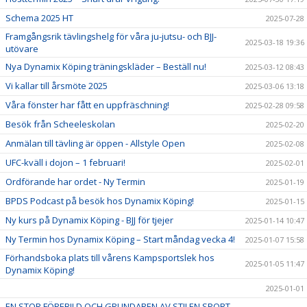
Schema 2025 HT
2025-07-28
Framgångsrik tävlingshelg för våra ju-jutsu- och BJJ-
2025-03-18 19:36
utövare
Nya Dynamix Köping träningskläder – Beställ nu!
2025-03-12 08:43
Vi kallar till årsmöte 2025
2025-03-06 13:18
Våra fönster har fått en uppfräschning!
2025-02-28 09:58
Besök från Scheeleskolan
2025-02-20
Anmälan till tävling är öppen - Allstyle Open
2025-02-08
UFC-kväll i dojon – 1 februari!
2025-02-01
Ordförande har ordet - Ny Termin
2025-01-19
BPDS Podcast på besök hos Dynamix Köping!
2025-01-15
Ny kurs på Dynamix Köping - BJJ för tjejer
2025-01-14 10:47
Ny Termin hos Dynamix Köping – Start måndag vecka 4!
2025-01-07 15:58
Förhandsboka plats till vårens Kampsportslek hos
2025-01-05 11:47
Dynamix Köping!
2025-01-01
EN STOR FÖREBILD OCH GRUNDAREN AV STILEN SPORT