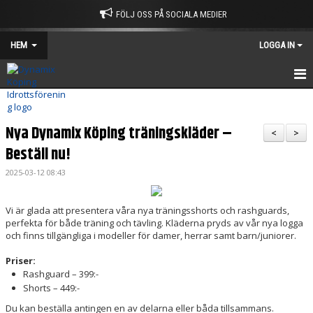
FÖLJ OSS PÅ SOCIALA MEDIER
HEM
LOGGA IN
HEM
Nya Dynamix Köping träningskläder –
KALENDER
<
>
Beställ nu!
KONTAKT
2025-03-12 08:43
OM KLUBBEN
Vi är glada att presentera våra nya träningsshorts och rashguards,
INFORMATION
perfekta för både träning och tävling. Kläderna pryds av vår nya logga
och finns tillgängliga i modeller för damer, herrar samt barn/juniorer.
FAQ
Priser:
Rashguard – 399:-
Shorts – 449:-
Du kan beställa antingen en av delarna eller båda tillsammans.