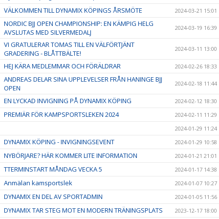
VÄLKOMMEN TILL DYNAMIX KÖPINGS ÅRSMÖTE
2024-03-21 15:01
NORDIC BJJ OPEN CHAMPIONSHIP: EN KÄMPIG HELG
2024-03-19 16:39
AVSLUTAS MED SILVERMEDALJ
VI GRATULERAR TOMAS TILL EN VÄLFÖRTJÄNT
2024-03-11 13:00
GRADERING - BLÅTTBÄLTE!
HEJ KÄRA MEDLEMMAR OCH FÖRÄLDRAR
2024-02-26 18:33
ANDREAS DELAR SINA UPPLEVELSER FRÅN HANINGE BJJ
2024-02-18 11:44
OPEN
EN LYCKAD INVIGNING PÅ DYNAMIX KÖPING
2024-02-12 18:30
PREMIÄR FÖR KAMPSPORTSLEKEN 2024
2024-02-11 11:29
2024-01-29 11:24
DYNAMIX KÖPING - INVIGNINGSEVENT
2024-01-29 10:58
NYBÖRJARE? HÄR KOMMER LITE INFORMATION
2024-01-21 21:01
TTERMINSTART MÅNDAG VECKA 5
2024-01-17 14:38
Anmälan kamsportslek
2024-01-07 10:27
DYNAMIX EN DEL AV SPORTADMIN
2024-01-05 11:56
DYNAMIX TAR STEG MOT EN MODERN TRÄNINGSPLATS
2023-12-17 18:00