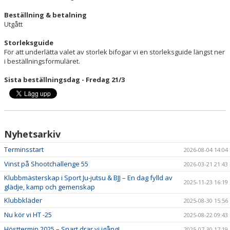
Beställning & betalning
Utgått
Storleksguide
För att underlätta valet av storlek bifogar vi en storleksguide längst ner
i beställningsformuläret.
Sista beställningsdag - Fredag 21/3
Nyhetsarkiv
Terminsstart
2026-08-04 14:04
Vinst på Shootchallenge 55
2026-03-21 21:43
Klubbmästerskap i Sport Ju-jutsu & BJJ – En dag fylld av
2025-11-23 16:19
glädje, kamp och gemenskap
Klubbkläder
2025-08-30 15:56
Nu kör vi HT -25
2025-08-22 09:43
Hösttermin 2025 – Snart drar vi igång!
2025-07-30 17:19