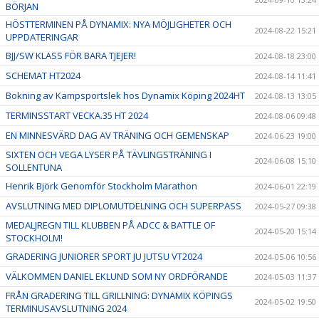
BÖRJAN
HÖSTTERMINEN PÅ DYNAMIX: NYA MÖJLIGHETER OCH
2024-08-22 15:21
UPPDATERINGAR
BJJ/SW KLASS FÖR BARA TJEJER!
2024-08-18 23:00
SCHEMAT HT2024
2024-08-14 11:41
Bokning av Kampsportslek hos Dynamix Köping 2024HT
2024-08-13 13:05
TERMINSSTART VECKA.35 HT 2024
2024-08-06 09:48
EN MINNESVÄRD DAG AV TRÄNING OCH GEMENSKAP
2024-06-23 19:00
SIXTEN OCH VEGA LYSER PÅ TÄVLINGSTRÄNING I
2024-06-08 15:10
SOLLENTUNA
Henrik Björk Genomför Stockholm Marathon
2024-06-01 22:19
AVSLUTNING MED DIPLOMUTDELNING OCH SUPERPASS
2024-05-27 09:38
MEDALJREGN TILL KLUBBEN PÅ ADCC & BATTLE OF
2024-05-20 15:14
STOCKHOLM!
GRADERING JUNIORER SPORT JU JUTSU VT2024
2024-05-06 10:56
VÄLKOMMEN DANIEL EKLUND SOM NY ORDFÖRANDE
2024-05-03 11:37
FRÅN GRADERING TILL GRILLNING: DYNAMIX KÖPINGS
2024-05-02 19:50
TERMINUSAVSLUTNING 2024