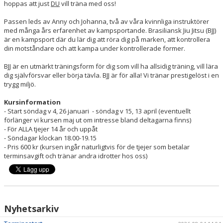
hoppas att just
DU
vill träna med oss!
Passen leds av Anny och Johanna, två av våra kvinnliga instruktörer
med många års erfarenhet av kampsportande. Brasiliansk Jiu Jitsu (BJJ)
är en kampsport där du lär dig att röra dig på marken, att kontrollera
din motståndare och att kampa under kontrollerade former.
BJJ är en utmärkt träningsform för dig som vill ha allsidig träning, vill lära
dig självförsvar eller börja tävla. BJJ är för alla! Vi tränar prestigelöst i en
trygg miljö.
Kursinformation
- Start söndag v 4, 26 januari - söndag v 15, 13 april (eventuellt
förlänger vi kursen maj ut om intresse bland deltagarna finns)
- För ALLA tjejer 14 år och uppåt
- Söndagar klockan 18.00-19.15
- Pris 600 kr (kursen ingår naturligtvis för de tjejer som betalar
terminsavgift och tränar andra idrotter hos oss)
Nyhetsarkiv