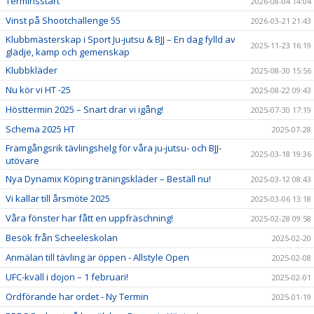
Terminsstart
2026-08-04 14:04
Vinst på Shootchallenge 55
2026-03-21 21:43
Klubbmästerskap i Sport Ju-jutsu & BJJ – En dag fylld av
2025-11-23 16:19
glädje, kamp och gemenskap
Klubbkläder
2025-08-30 15:56
Nu kör vi HT -25
2025-08-22 09:43
Hösttermin 2025 – Snart drar vi igång!
2025-07-30 17:19
Schema 2025 HT
2025-07-28
Framgångsrik tävlingshelg för våra ju-jutsu- och BJJ-
2025-03-18 19:36
utövare
Nya Dynamix Köping träningskläder – Beställ nu!
2025-03-12 08:43
Vi kallar till årsmöte 2025
2025-03-06 13:18
Våra fönster har fått en uppfräschning!
2025-02-28 09:58
Besök från Scheeleskolan
2025-02-20
Anmälan till tävling är öppen - Allstyle Open
2025-02-08
UFC-kväll i dojon – 1 februari!
2025-02-01
Ordförande har ordet - Ny Termin
2025-01-19