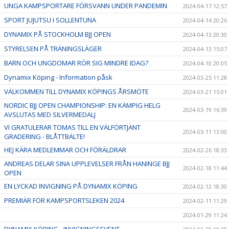
UNGA KAMPSPORTARE FÖRSVANN UNDER PANDEMIN
2024-04-17 12:57
SPORT JUJUTSU I SOLLENTUNA
2024-04-14 20:26
DYNAMIX PÅ STOCKHOLM BJJ OPEN
2024-04-13 20:30
STYRELSEN PÅ TRÄNINGSLÄGER
2024-04-13 15:07
BARN OCH UNGDOMAR RÖR SIG MINDRE IDAG?
2024-04-10 20:05
Dynamix Köping - Information påsk
2024-03-25 11:28
VÄLKOMMEN TILL DYNAMIX KÖPINGS ÅRSMÖTE
2024-03-21 15:01
NORDIC BJJ OPEN CHAMPIONSHIP: EN KÄMPIG HELG
2024-03-19 16:39
AVSLUTAS MED SILVERMEDALJ
VI GRATULERAR TOMAS TILL EN VÄLFÖRTJÄNT
2024-03-11 13:00
GRADERING - BLÅTTBÄLTE!
HEJ KÄRA MEDLEMMAR OCH FÖRÄLDRAR
2024-02-26 18:33
ANDREAS DELAR SINA UPPLEVELSER FRÅN HANINGE BJJ
2024-02-18 11:44
OPEN
EN LYCKAD INVIGNING PÅ DYNAMIX KÖPING
2024-02-12 18:30
PREMIÄR FÖR KAMPSPORTSLEKEN 2024
2024-02-11 11:29
2024-01-29 11:24