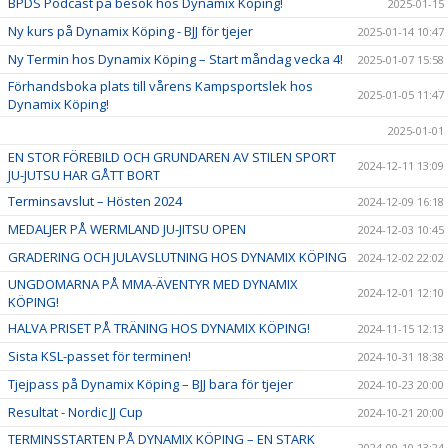
BPDS Podcast på besök hos Dynamix Köping!
2025-01-15
Ny kurs på Dynamix Köping - BJJ för tjejer
2025-01-14 10:47
Ny Termin hos Dynamix Köping – Start måndag vecka 4!
2025-01-07 15:58
Förhandsboka plats till vårens Kampsportslek hos
2025-01-05 11:47
Dynamix Köping!
2025-01-01
EN STOR FÖREBILD OCH GRUNDAREN AV STILEN SPORT
2024-12-11 13:09
JU-JUTSU HAR GÅTT BORT
Terminsavslut – Hösten 2024
2024-12-09 16:18
MEDALJER PÅ WERMLAND JU-JITSU OPEN
2024-12-03 10:45
GRADERING OCH JULAVSLUTNING HOS DYNAMIX KÖPING
2024-12-02 22:02
UNGDOMARNA PÅ MMA-ÄVENTYR MED DYNAMIX
2024-12-01 12:10
KÖPING!
HALVA PRISET PÅ TRÄNING HOS DYNAMIX KÖPING!
2024-11-15 12:13
Sista KSL-passet för terminen!
2024-10-31 18:38
Tjejpass på Dynamix Köping – BJJ bara för tjejer
2024-10-23 20:00
Resultat - Nordic JJ Cup
2024-10-21 20:00
TERMINSSTARTEN PÅ DYNAMIX KÖPING – EN STARK
2024-09-10 13:24