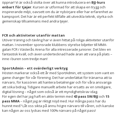
öppnar! Vi är också stolta över att kunna introducera en
BJJ-kurs
enbart för tjejer
. Kursen är utformad för att skapa en trygg och
inspirerande miljö, oavsett om du är nybörjare eller har erfarenhet av
kampsport. Det här är ett perfekt tillfälle att utveckla teknik, styrka och
gemenskap tillsammans med andra tjejer.
FCR och aktiviteter utanför mattan
Utöver träning och tävling har vi även hittat på roliga aktiviteter utanför
mattan. I november sponsrade klubbens styrelse biljetter till MMA-
galan FCR i Västerås Arena för alla intresserade juniorer. Det blev en
fantastisk kväll, och även undertecknad hade äran att vara på plats –
inne i buren som tredje man!
SportAdmin – ett ovärderligt verktyg
Hösten markerar också ett år med SportAdmin, ett system som varit en
game changer för vår förening. Det har underlättat för tränarna att ta
närvaro, för kassören att hantera betalningar och för våra ansvariga
att söka bidrag. Tidigare manuellt arbete har ersatts av en smidigare,
digital lösning – något som också är ett myndighetskrav idag.
För egen del har jag haft en aktiv termin med
43 pass SW/BJJ
och
15
pass MMA
– något jag är riktigt nöjd med. Hur många pass har du
hunnit med? Låt oss sikta på ännu högre närvaro till våren, och kanske
kan någon av oss lyckas med 100% närvaro på något pass!