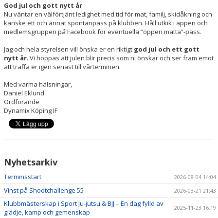
God jul och gott nytt år
Nu väntar en välförtjänt ledighet med tid för mat, familj, skidåkning och
kanske ett och annat spontanpass på klubben. Håll utkik i appen och
medlemsgruppen på Facebook för eventuella ”öppen matta”-pass.
Jag och hela styrelsen vill önska er en riktigt
god jul och ett gott
nytt år
. Vi hoppas att julen blir precis som ni önskar och ser fram emot
att träffa er igen senast till vårterminen.
Med varma hälsningar,
Daniel Eklund
Ordförande
Dynamix Köping IF
Nyhetsarkiv
Terminsstart
2026-08-04 14:04
Vinst på Shootchallenge 55
2026-03-21 21:43
Klubbmästerskap i Sport Ju-jutsu & BJJ – En dag fylld av
2025-11-23 16:19
glädje, kamp och gemenskap