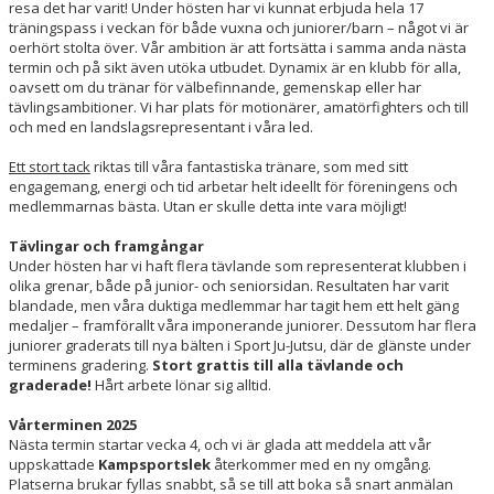
resa det har varit! Under hösten har vi kunnat erbjuda hela 17
träningspass i veckan för både vuxna och juniorer/barn – något vi är
oerhört stolta över. Vår ambition är att fortsätta i samma anda nästa
termin och på sikt även utöka utbudet. Dynamix är en klubb för alla,
oavsett om du tränar för välbefinnande, gemenskap eller har
tävlingsambitioner. Vi har plats för motionärer, amatörfighters och till
och med en landslagsrepresentant i våra led.
Ett stort tack
riktas till våra fantastiska tränare, som med sitt
engagemang, energi och tid arbetar helt ideellt för föreningens och
medlemmarnas bästa. Utan er skulle detta inte vara möjligt!
Tävlingar och framgångar
Under hösten har vi haft flera tävlande som representerat klubben i
olika grenar, både på junior- och seniorsidan. Resultaten har varit
blandade, men våra duktiga medlemmar har tagit hem ett helt gäng
medaljer – framförallt våra imponerande juniorer. Dessutom har flera
juniorer graderats till nya bälten i Sport Ju-Jutsu, där de glänste under
terminens gradering.
Stort grattis till alla tävlande och
graderade!
Hårt arbete lönar sig alltid.
Vårterminen 2025
Nästa termin startar vecka 4, och vi är glada att meddela att vår
uppskattade
Kampsportslek
återkommer med en ny omgång.
Platserna brukar fyllas snabbt, så se till att boka så snart anmälan