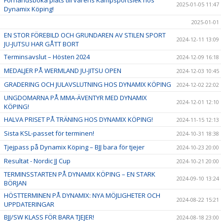
Förhandsboka plats till vårens Kampsportslek hos
2025-01-05 11:47
Dynamix Köping!
2025-01-01
EN STOR FÖREBILD OCH GRUNDAREN AV STILEN SPORT
2024-12-11 13:09
JU-JUTSU HAR GÅTT BORT
Terminsavslut – Hösten 2024
2024-12-09 16:18
MEDALJER PÅ WERMLAND JU-JITSU OPEN
2024-12-03 10:45
GRADERING OCH JULAVSLUTNING HOS DYNAMIX KÖPING
2024-12-02 22:02
UNGDOMARNA PÅ MMA-ÄVENTYR MED DYNAMIX
2024-12-01 12:10
KÖPING!
HALVA PRISET PÅ TRÄNING HOS DYNAMIX KÖPING!
2024-11-15 12:13
Sista KSL-passet för terminen!
2024-10-31 18:38
Tjejpass på Dynamix Köping – BJJ bara för tjejer
2024-10-23 20:00
Resultat - Nordic JJ Cup
2024-10-21 20:00
TERMINSSTARTEN PÅ DYNAMIX KÖPING – EN STARK
2024-09-10 13:24
BÖRJAN
HÖSTTERMINEN PÅ DYNAMIX: NYA MÖJLIGHETER OCH
2024-08-22 15:21
UPPDATERINGAR
BJJ/SW KLASS FÖR BARA TJEJER!
2024-08-18 23:00