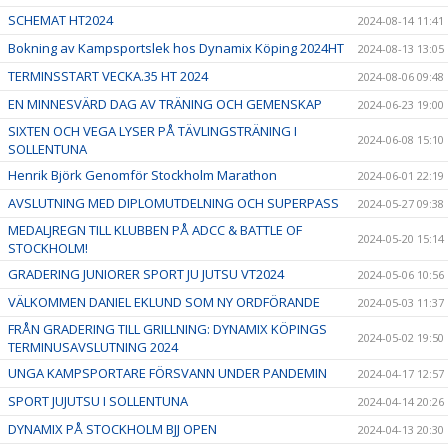
SCHEMAT HT2024
2024-08-14 11:41
Bokning av Kampsportslek hos Dynamix Köping 2024HT
2024-08-13 13:05
TERMINSSTART VECKA.35 HT 2024
2024-08-06 09:48
EN MINNESVÄRD DAG AV TRÄNING OCH GEMENSKAP
2024-06-23 19:00
SIXTEN OCH VEGA LYSER PÅ TÄVLINGSTRÄNING I
2024-06-08 15:10
SOLLENTUNA
Henrik Björk Genomför Stockholm Marathon
2024-06-01 22:19
AVSLUTNING MED DIPLOMUTDELNING OCH SUPERPASS
2024-05-27 09:38
MEDALJREGN TILL KLUBBEN PÅ ADCC & BATTLE OF
2024-05-20 15:14
STOCKHOLM!
GRADERING JUNIORER SPORT JU JUTSU VT2024
2024-05-06 10:56
VÄLKOMMEN DANIEL EKLUND SOM NY ORDFÖRANDE
2024-05-03 11:37
FRÅN GRADERING TILL GRILLNING: DYNAMIX KÖPINGS
2024-05-02 19:50
TERMINUSAVSLUTNING 2024
UNGA KAMPSPORTARE FÖRSVANN UNDER PANDEMIN
2024-04-17 12:57
SPORT JUJUTSU I SOLLENTUNA
2024-04-14 20:26
DYNAMIX PÅ STOCKHOLM BJJ OPEN
2024-04-13 20:30