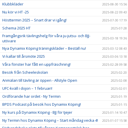
Klubbkläder
2025-08-30 15:56
Nu kör vi HT -25
2025-08-22 09:43
Hösttermin 2025 – Snart drar vi igång!
2025-07-30 17:19
Schema 2025 HT
2025-07-28
Framgångsrik tävlingshelg för våra ju-jutsu- och BJJ-
2025-03-18 19:36
utövare
Nya Dynamix Köping träningskläder – Beställ nu!
2025-03-12 08:43
Vi kallar till årsmöte 2025
2025-03-06 13:18
Våra fönster har fått en uppfräschning!
2025-02-28 09:58
Besök från Scheeleskolan
2025-02-20
Anmälan till tävling är öppen - Allstyle Open
2025-02-08
UFC-kväll i dojon – 1 februari!
2025-02-01
Ordförande har ordet - Ny Termin
2025-01-19
BPDS Podcast på besök hos Dynamix Köping!
2025-01-15
Ny kurs på Dynamix Köping - BJJ för tjejer
2025-01-14 10:47
Ny Termin hos Dynamix Köping – Start måndag vecka 4!
2025-01-07 15:58