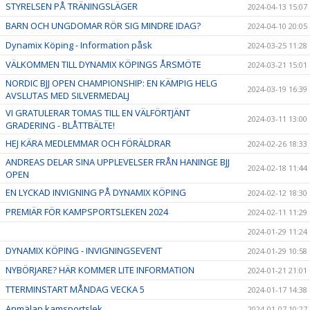
STYRELSEN PÅ TRÄNINGSLÄGER
2024-04-13 15:07
BARN OCH UNGDOMAR RÖR SIG MINDRE IDAG?
2024-04-10 20:05
Dynamix Köping - Information påsk
2024-03-25 11:28
VÄLKOMMEN TILL DYNAMIX KÖPINGS ÅRSMÖTE
2024-03-21 15:01
NORDIC BJJ OPEN CHAMPIONSHIP: EN KÄMPIG HELG
2024-03-19 16:39
AVSLUTAS MED SILVERMEDALJ
VI GRATULERAR TOMAS TILL EN VÄLFÖRTJÄNT
2024-03-11 13:00
GRADERING - BLÅTTBÄLTE!
HEJ KÄRA MEDLEMMAR OCH FÖRÄLDRAR
2024-02-26 18:33
ANDREAS DELAR SINA UPPLEVELSER FRÅN HANINGE BJJ
2024-02-18 11:44
OPEN
EN LYCKAD INVIGNING PÅ DYNAMIX KÖPING
2024-02-12 18:30
PREMIÄR FÖR KAMPSPORTSLEKEN 2024
2024-02-11 11:29
2024-01-29 11:24
DYNAMIX KÖPING - INVIGNINGSEVENT
2024-01-29 10:58
NYBÖRJARE? HÄR KOMMER LITE INFORMATION
2024-01-21 21:01
TTERMINSTART MÅNDAG VECKA 5
2024-01-17 14:38
Anmälan kamsportslek
2024-01-07 10:27