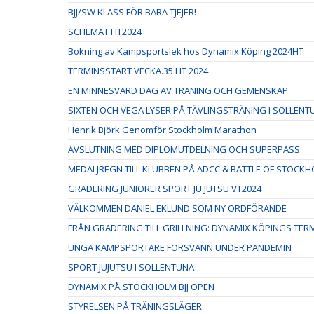
BJJ/SW KLASS FÖR BARA TJEJER!
SCHEMAT HT2024
Bokning av Kampsportslek hos Dynamix Köping 2024HT
TERMINSSTART VECKA.35 HT 2024
EN MINNESVÄRD DAG AV TRÄNING OCH GEMENSKAP
SIXTEN OCH VEGA LYSER PÅ TÄVLINGSTRÄNING I SOLLENT
Henrik Björk Genomför Stockholm Marathon
AVSLUTNING MED DIPLOMUTDELNING OCH SUPERPASS
MEDALJREGN TILL KLUBBEN PÅ ADCC & BATTLE OF STOCKH
GRADERING JUNIORER SPORT JU JUTSU VT2024
VÄLKOMMEN DANIEL EKLUND SOM NY ORDFÖRANDE
FRÅN GRADERING TILL GRILLNING: DYNAMIX KÖPINGS TE
UNGA KAMPSPORTARE FÖRSVANN UNDER PANDEMIN
SPORT JUJUTSU I SOLLENTUNA
DYNAMIX PÅ STOCKHOLM BJJ OPEN
STYRELSEN PÅ TRÄNINGSLÄGER