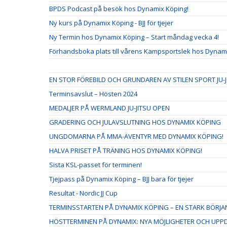
BPDS Podcast på besök hos Dynamix Köping!
Ny kurs på Dynamix Köping - BJJ för tjejer
Ny Termin hos Dynamix Köping – Start måndag vecka 4!
Förhandsboka plats till vårens Kampsportslek hos Dynam
EN STOR FÖREBILD OCH GRUNDAREN AV STILEN SPORT JU-
Terminsavslut – Hösten 2024
MEDALJER PÅ WERMLAND JU-JITSU OPEN
GRADERING OCH JULAVSLUTNING HOS DYNAMIX KÖPING
UNGDOMARNA PÅ MMA-ÄVENTYR MED DYNAMIX KÖPING!
HALVA PRISET PÅ TRÄNING HOS DYNAMIX KÖPING!
Sista KSL-passet för terminen!
Tjejpass på Dynamix Köping – BJJ bara för tjejer
Resultat - Nordic JJ Cup
TERMINSSTARTEN PÅ DYNAMIX KÖPING – EN STARK BÖRJA
HÖSTTERMINEN PÅ DYNAMIX: NYA MÖJLIGHETER OCH UPP