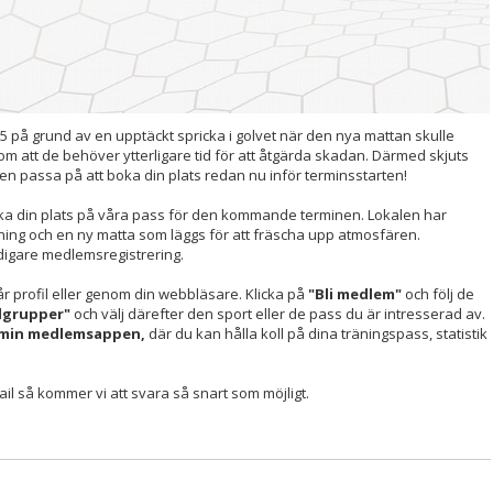
 5 på grund av en upptäckt spricka i golvet när den nya mattan skulle
om att de behöver ytterligare tid för att åtgärda skadan. Därmed skjuts
Men passa på att boka din plats redan nu inför terminsstarten!
ka din plats på våra pass för den kommande terminen. Lokalen har
sning och en ny matta som läggs för att fräscha upp atmosfären.
digare medlemsregistrering.
år profil eller genom din webbläsare. Klicka på
"Bli medlem"
och följ de
lgrupper"
och välj därefter den sport eller de pass du är intresserad av.
min medlemsappen,
där du kan hålla koll på dina träningspass, statistik
ail så kommer vi att svara så snart som möjligt.