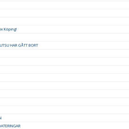
ix Köping!
JUTSU HAR GÅTT BORT
N
DATERINGAR