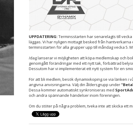
UPPDATERING:
Terminsstarten har senarelagts till vecka
läggas. Vi har nyligen mottagit besked från hantverkarna 
terminsstarten för alla grupper upp till måndag vecka 5. 
I
dag lanserar vi möjligheten att köpa medlemskap och bo
genomgått förändringar med ett nytt tak, förbättrad bely
Dessutom har vi implementerat ett nytt system för en smi
För att bli medlem, besök dynamixkoping.se via länken i v
angivna anvisningarna. Välj din åldersgrupp under
"Beta
Dessa kommer automatiskt synkroniseras med
SportAd
och andra spännande händelser inom föreningen.
Om du stöter på några problem, tveka inte att skicka ett m