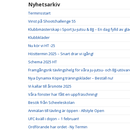
Nyhetsarkiv
Terminsstart
Vinst på Shootchallenge 55
Klubbmästerskap i Sport Ju-jutsu & BJJ – En dag fylld av 
Klubbkläder
Nu kör vi HT -25
Hösttermin 2025 – Snart drar vi igång!
Schema 2025 HT
Framgångsrik tävlingshelg för våra ju-jutsu- och BJJ-utövar
Nya Dynamix Köping träningskläder – Beställ nu!
Vi kallar till årsmöte 2025
Våra fönster har fått en uppfräschning!
Besök från Scheeleskolan
Anmälan till tävling är öppen - Allstyle Open
UFC-kväll i dojon – 1 februari!
Ordförande har ordet - Ny Termin